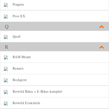
Pinguin
Posi-XX
Q
Quell
R
RAM Mount
Remerx
Rockgeist
Rotwild Bikes + E-Bikes komplett
Rotwild Ersatzteile