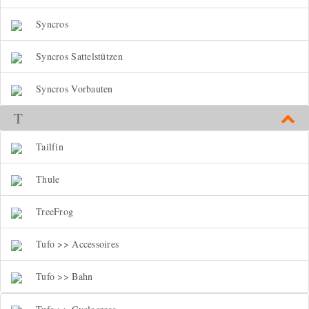
Syncros
Syncros Sattelstützen
Syncros Vorbauten
T
Tailfin
Thule
TreeFrog
Tufo >> Accessoires
Tufo >> Bahn