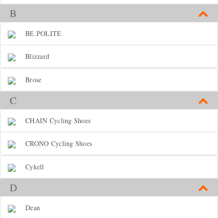
B
BE.POLITE
Blizzard
Brose
C
CHAIN Cycling Shoes
CRONO Cycling Shoes
Cykell
D
Dean