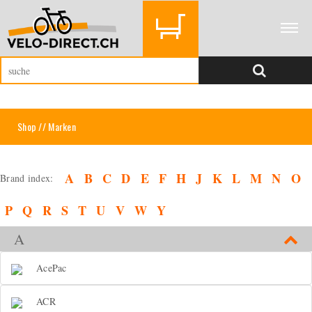
Shop
// Marken
A
B
C
D
E
F
H
J
K
L
M
N
O
Brand index:
P
Q
R
S
T
U
V
W
Y
A
AcePac
ACR