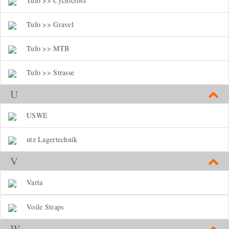
Tufo >> Cyclocross
Tufo >> Gravel
Tufo >> MTB
Tufo >> Strasse
U
USWE
utz Lagertechnik
V
Varta
Voile Straps
W