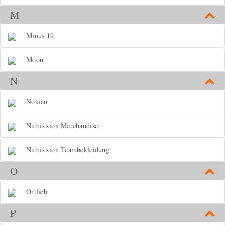
M
Minus 19
Moon
N
Nokian
Nutrixxion Merchandise
Nutrixxion Teambekleidung
O
Ortlieb
P