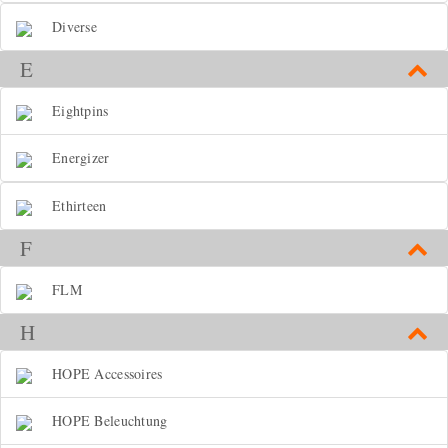
Diverse
E
Eightpins
Energizer
Ethirteen
F
FLM
H
HOPE Accessoires
HOPE Beleuchtung