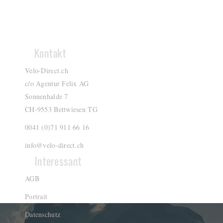
Kontakt
Velo-Direct.ch
c/o Agentur Felix AG
Sonnenhalde 7
CH-9553 Bettwiesen TG
0041 (0)71 911 66 16
info@velo-direct.ch
Interessant
AGB
Portrait
Datenschutz