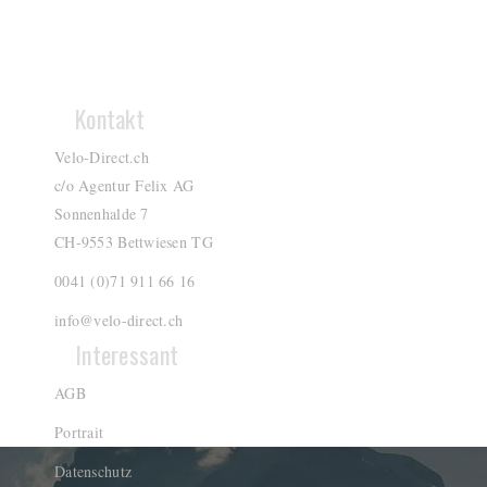
Kontakt
Velo-Direct.ch
c/o Agentur Felix AG
Sonnenhalde 7
CH-9553 Bettwiesen TG
0041 (0)71 911 66 16
info@velo-direct.ch
Interessant
AGB
Portrait
Datenschutz