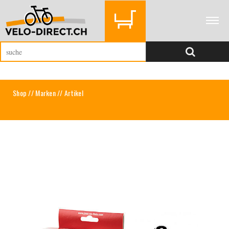
Shop
//
Marken
// Artikel