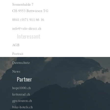
Sonnenhalde 7
CH-9553 Bettwiesen TG
0041 (0)71 911 66 16
info@velo-direct.ch
Interessant
AGB
Portrait
Datenschutz
News
Partner
hope1000.ch
kettenrad.ch
gps-touren.ch
bike-hotels.ch