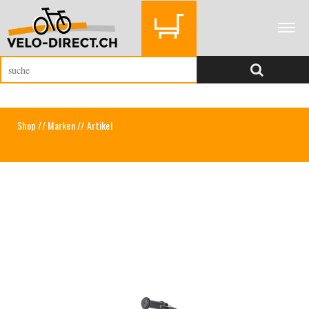
Shop
//
Marken
// Artikel