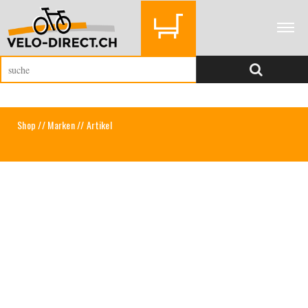
Shop
//
Marken
// Artikel