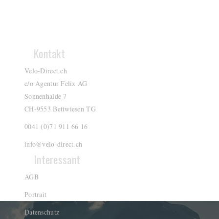
Kontakt
Velo-Direct.ch
c/o Agentur Felix AG
Sonnenhalde 7
CH-9553 Bettwiesen TG
0041 (0)71 911 66 16
info@velo-direct.ch
Interessant
AGB
Portrait
Datenschutz