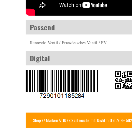
Passend
Rennvelo-Ventil / Französisches Ventil / FV
Digital
Shop
//
Marken
//
JOES Schlaeuche mit Dichtmittel
// FE-502