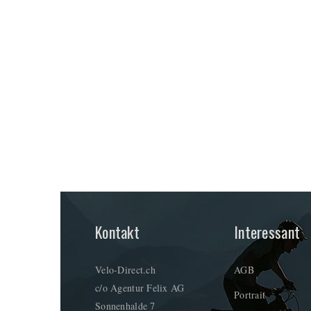
Kontakt
Interessant
Velo-Direct.ch
AGB
c/o Agentur Felix AG
Portrait
Sonnenhalde 7