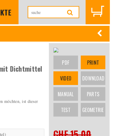
KTE
PDF
PRINT
mit Dichtmittel
VIDEO
DOWNLOAD
MANUAL
PARTS
en möchten, ist dieser
TEST
GEOMETRIE
CHF 15.00
tel)