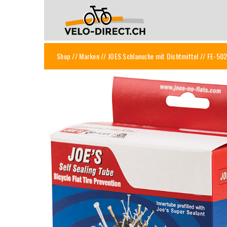
Shop
//
Marken
//
JOES Schlaeuche mit Dichtmittel
// FE-502