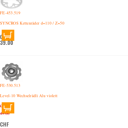
FE-453.519
SYNCROS Kettenräder d=110 / Z=50
CHF
39.00
FE-530.513
Level-10 Wechselrädli Alu violett
CHF
49.00
CHF