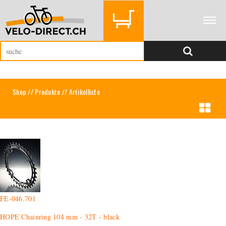
Shop
//
Produkte
// Artikelliste
FE-046.701
HOPE Chainring 104 mm - 32T - black