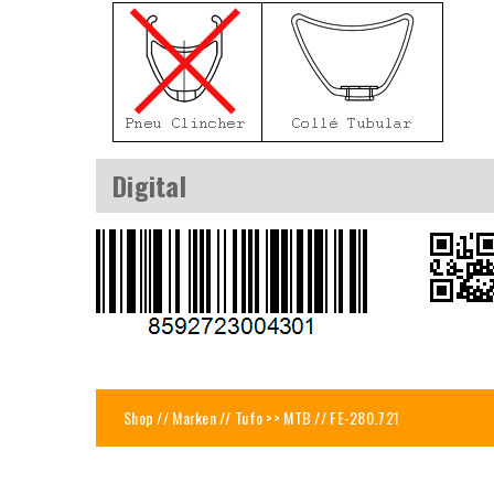
Digital
Shop
//
Marken
//
Tufo >> MTB
// FE-280.721