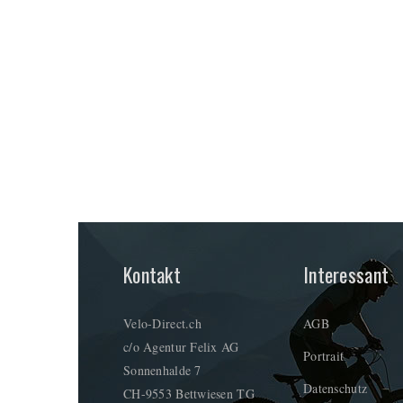
Kontakt
Interessant
Velo-Direct.ch
AGB
c/o Agentur Felix AG
Portrait
Sonnenhalde 7
Datenschutz
CH-9553 Bettwiesen TG