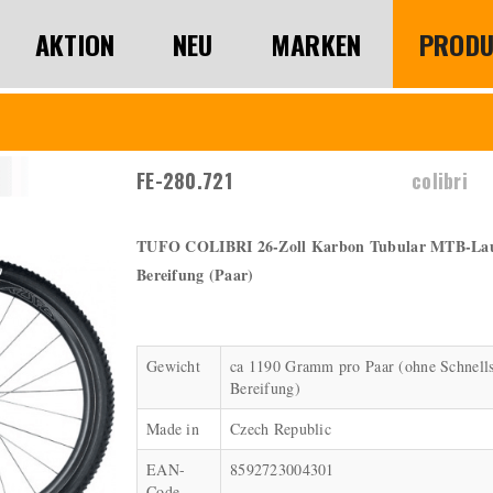
AKTION
NEU
MARKEN
PRODU
FE-280.721
colibri
TUFO COLIBRI 26-Zoll Karbon Tubular MTB-Lauf
Bereifung (Paar)
Gewicht
ca 1190 Gramm pro Paar (ohne Schnell
Bereifung)
Made in
Czech Republic
EAN-
8592723004301
Code