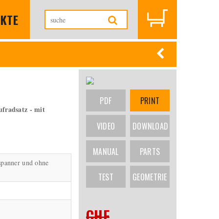
KTE
PDF
PRINT
radsatz - mit
VIDEO
DOWNLOAD
MANUAL
PARTS
spanner und ohne
TEST
GEOMETRIE
CHF