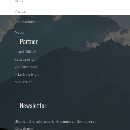
AGB
Portrait
Datenschutz
News
Partner
hope1000.ch
kettenrad.ch
gps-touren.ch
bike-hotels.ch
posi-xx.ch
Newsletter
Bleiben Sie Informiert. Abonnieren Sie unseren
Newsletter.