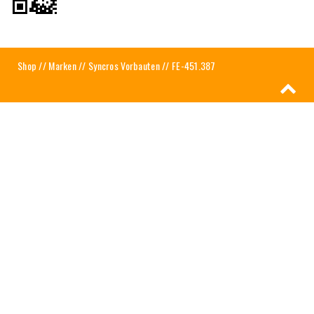
Shop
//
Marken
//
Syncros Vorbauten
// FE-451.387