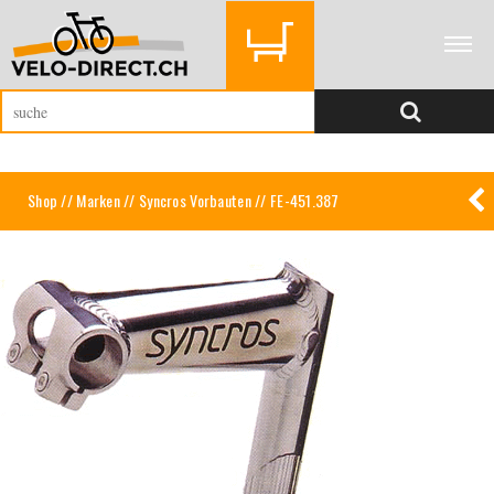
Shop
//
Marken
//
Syncros Vorbauten
// FE-451.387