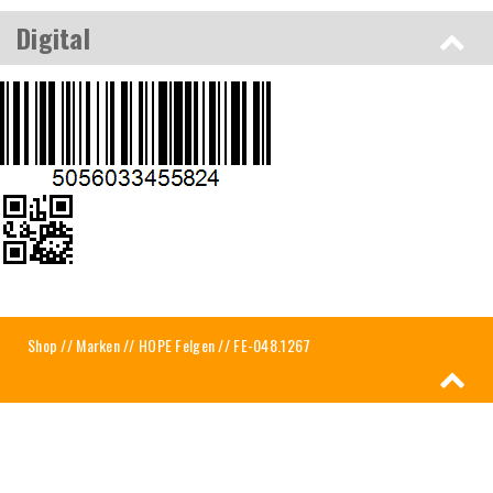
Digital
Shop
//
Marken
//
HOPE Felgen
// FE-048.1267