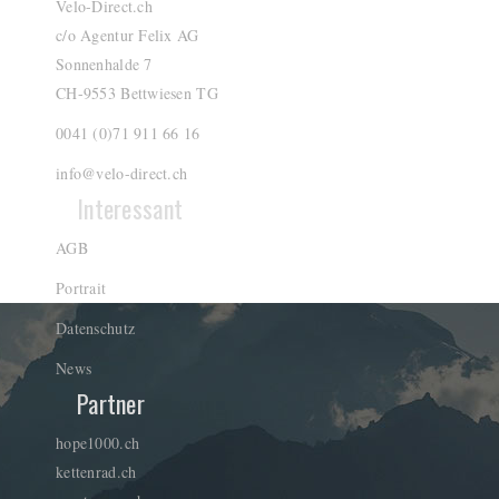
Velo-Direct.ch
c/o Agentur Felix AG
Sonnenhalde 7
CH-9553 Bettwiesen TG
0041 (0)71 911 66 16
info@velo-direct.ch
Interessant
AGB
Portrait
Datenschutz
News
Partner
hope1000.ch
kettenrad.ch