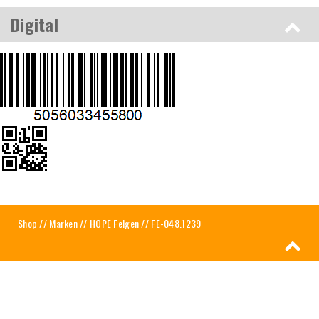
Digital
Shop
//
Marken
//
HOPE Felgen
// FE-048.1239