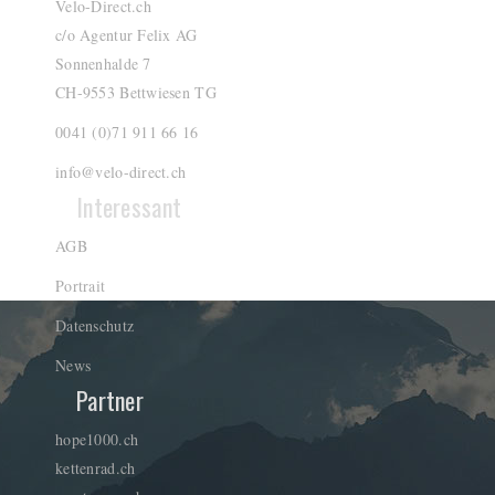
Velo-Direct.ch
c/o Agentur Felix AG
Sonnenhalde 7
CH-9553 Bettwiesen TG
0041 (0)71 911 66 16
info@velo-direct.ch
Interessant
AGB
Portrait
Datenschutz
News
Partner
hope1000.ch
kettenrad.ch