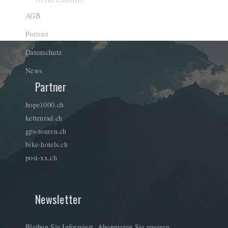
AGB
Portrait
Datenschutz
News
Partner
hope1000.ch
kettenrad.ch
gps-touren.ch
bike-hotels.ch
posi-xx.ch
Newsletter
Bleiben Sie Informiert. Abonnieren Sie unseren