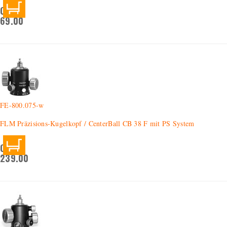
CHF
69.00
FE-800.075-w
FLM Präzisions-Kugelkopf / CenterBall CB 38 F mit PS System
CHF
239.00