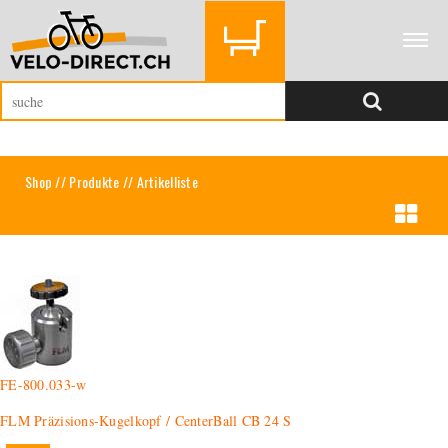
Shop
//
Produkte
// Artikelliste
FE-800.033-w
FLM Präzisions-Kugelkopf / CenterBall CB 24 S