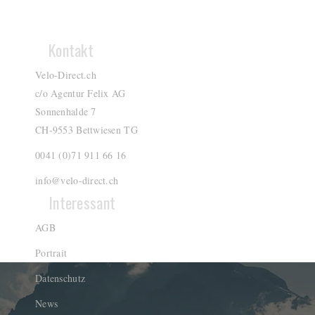
Kontakt
Velo-Direct.ch
c/o Agentur Felix AG
Sonnenhalde 7
CH-9553 Bettwiesen TG
0041 (0)71 911 66 16
info@velo-direct.ch
Interessant
AGB
Portrait
Datenschutz
News