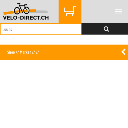
Shop
//
Marken
//
//