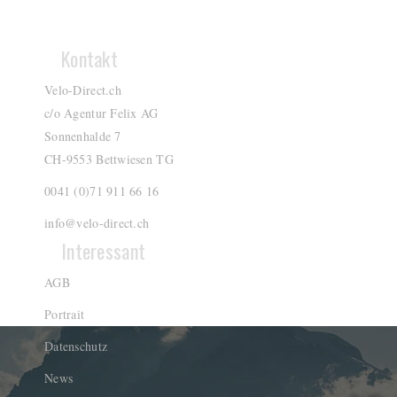
Kontakt
Velo-Direct.ch
c/o Agentur Felix AG
Sonnenhalde 7
CH-9553 Bettwiesen TG
0041 (0)71 911 66 16
info@velo-direct.ch
Interessant
AGB
Portrait
Datenschutz
News