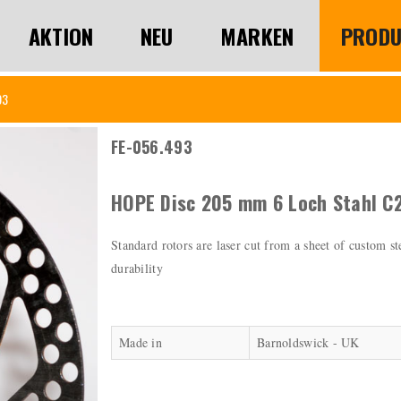
AKTION
NEU
MARKEN
PRODU
93
FE-056.493
HOPE Disc 205 mm 6 Loch Stahl C
Standard rotors are laser cut from a sheet of custom ste
durability
Made in
Barnoldswick - UK