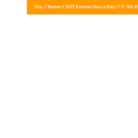
Shop
//
Marken
//
HOPE Bremsen [Disc zu Bike]
// FE-056.4