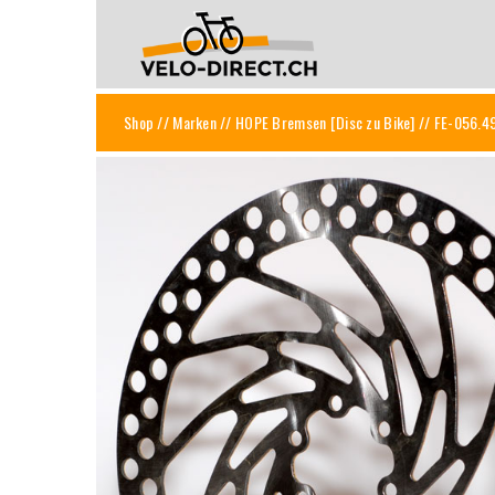
Shop
//
Marken
//
HOPE Bremsen [Disc zu Bike]
// FE-056.4