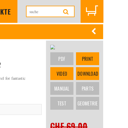
KTE
PDF
PRINT
2
VIDEO
DOWNLOAD
el for fantastic
MANUAL
PARTS
TEST
GEOMETRIE
CHF 69.00