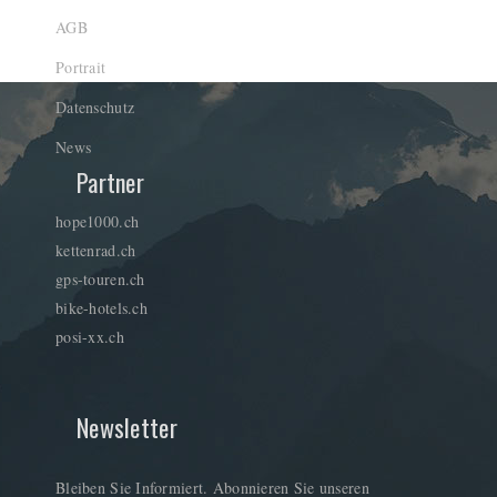
AGB
Portrait
Datenschutz
News
Partner
hope1000.ch
kettenrad.ch
gps-touren.ch
bike-hotels.ch
posi-xx.ch
Newsletter
Bleiben Sie Informiert. Abonnieren Sie unseren