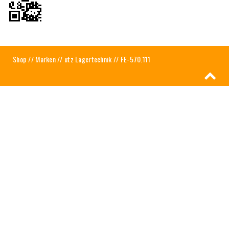
Shop
//
Marken
//
utz Lagertechnik
// FE-570.111