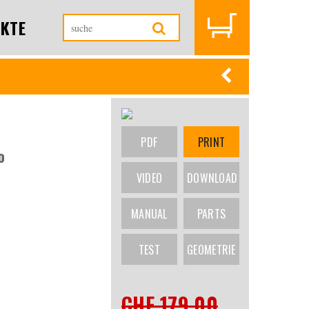
KTE
PDF
PRINT
o
VIDEO
DOWNLOAD
MANUAL
PARTS
TEST
GEOMETRIE
CHF 179.00