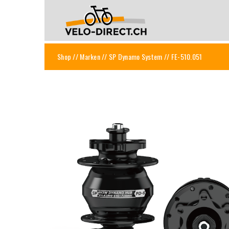
Shop
//
Marken
//
SP Dynamo System
// FE-510.051