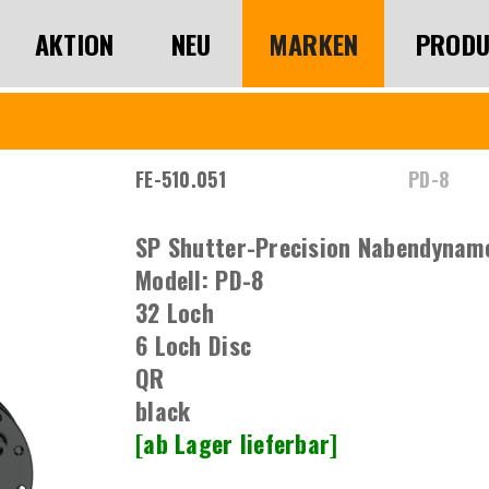
AKTION
NEU
MARKEN
PRODU
FE-510.051
PD-8
SP Shutter-Precision Nabendynam
Modell: PD-8
32 Loch
6 Loch Disc
QR
black
[ab Lager lieferbar]