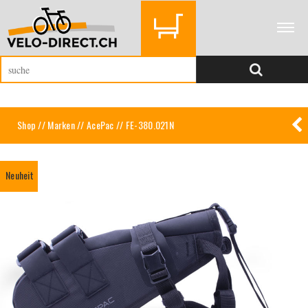
Shop
//
Marken
//
AcePac
// FE-380.021N
Neuheit