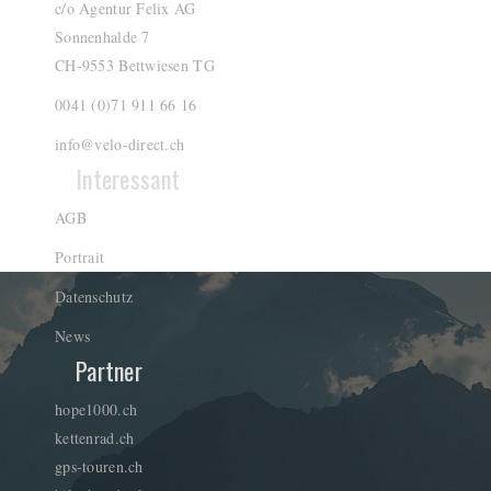
c/o Agentur Felix AG
Sonnenhalde 7
CH-9553 Bettwiesen TG
0041 (0)71 911 66 16
info@velo-direct.ch
Interessant
AGB
Portrait
Datenschutz
News
Partner
hope1000.ch
kettenrad.ch
gps-touren.ch