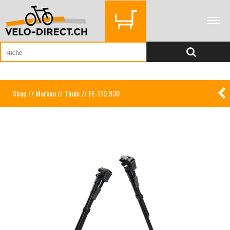
Shop
//
Marken
//
Thule
// FE-110.930