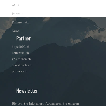
AGB
Portrait
Datenschutz
News
Partner
hope1000.ch
kettenrad.ch
gps-touren.ch
bike-hotels.ch
posi-xx.ch
Newsletter
Bleiben Sie Informiert. Abonnieren Sie unseren