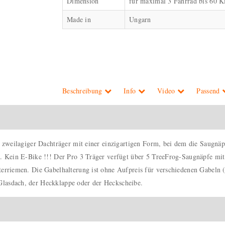
Dimension
für maximal 3 Fahrrad bis 60 K
Made in
Ungarn
Beschreibung
Info
Video
Passend
in zweilagiger Dachträger mit einer einzigartigen Form, bei dem die Saugnä
). Kein E-Bike !!! Der Pro 3 Träger verfügt über 5 TreeFrog-Saugnäpfe mit 
Leiterriemen. Die Gabelhalterung ist ohne Aufpreis für verschiedenen Gab
Glasdach, der Heckklappe oder der Heckscheibe.