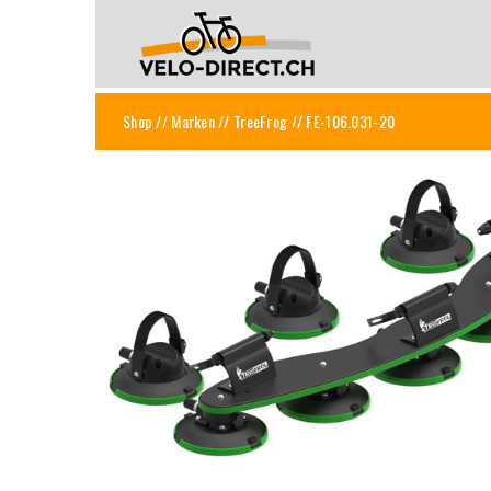
Shop
//
Marken
//
TreeFrog
// FE-106.031-20