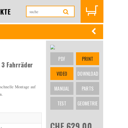
KTE
PDF
PRINT
 3 Fahrräder
VIDEO
DOWNLOAD
 schnelle Montage auf
MANUAL
PARTS
n.
TEST
GEOMETRIE
CHF 629.00