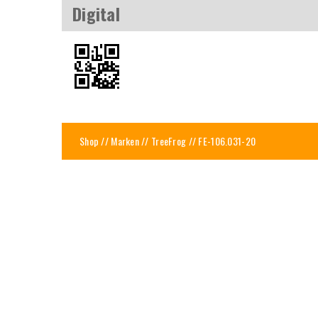
Digital
Shop
//
Marken
//
TreeFrog
// FE-106.031-20