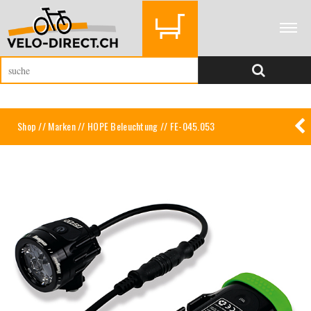
Shop
//
Marken
//
HOPE Beleuchtung
// FE-045.053